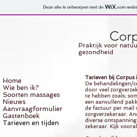
Deze site is ontworpen met de
.com
websi
Corp
Praktijk voor nat
gezondheid
Tarieven bij Corpus 
Home
De behandelingen/c
Wie ben ik?
door veel zorgverze
Soorten massages
te hebben zoals; som
Nieuws
een aanvullend pakk
Aanvraagformulier
de factuur per mail
zorgverzekeraar. An
Gastenboek
diverse ontspannin
Tarieven en tijden
zekeraar. Kijk voor