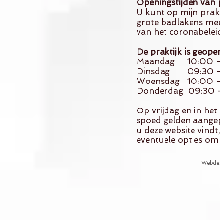
Openingstijden van p
U kunt op mijn prakt
grote badlakens mee
van het coronabeleid
De praktijk is geope
Maandag 10:00 - 1
Dinsdag 09:30 - 
Woensdag 10:00 - 
Donderdag 09:30 - 
Op vrijdag en in het
spoed gelden aangep
u deze website vindt
eventuele opties om
Webdes